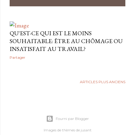
l
e
s
QU'EST-CE QUI EST LE MOINS
SOUHAITABLE: ÊTRE AU CHÔMAGE OU
INSATISFAIT AU TRAVAIL?
Partager
ARTICLES PLUS ANCIENS
Fourni par Blogger
Images de thèmes de
jusant