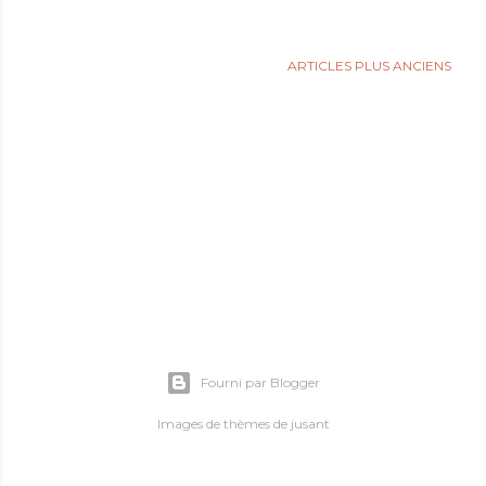
l
e
ARTICLES PLUS ANCIENS
s
Fourni par Blogger
Images de thèmes de
jusant