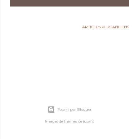
l
e
s
ARTICLES PLUS ANCIENS
Fourni par Blogger
Images de thèmes de
jusant