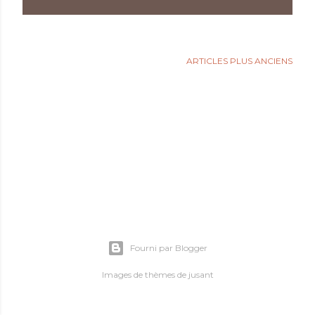
l
e
s
ARTICLES PLUS ANCIENS
Fourni par Blogger
Images de thèmes de
jusant