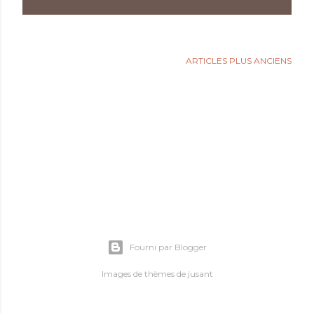
l
e
s
ARTICLES PLUS ANCIENS
Fourni par Blogger
Images de thèmes de
jusant