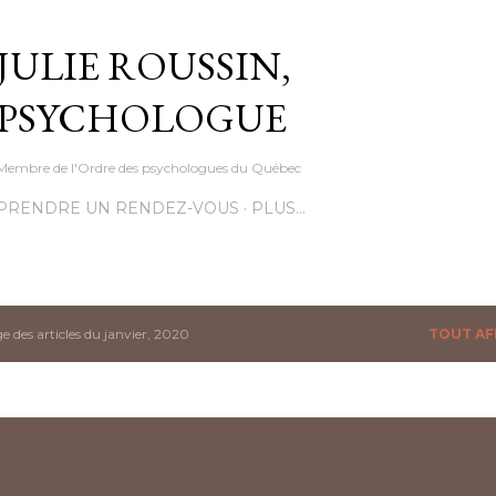
Accéder au contenu principal
JULIE ROUSSIN,
PSYCHOLOGUE
Membre de l'Ordre des psychologues du Québec
PRENDRE UN RENDEZ-VOUS
PLUS…
e des articles du janvier, 2020
TOUT AF