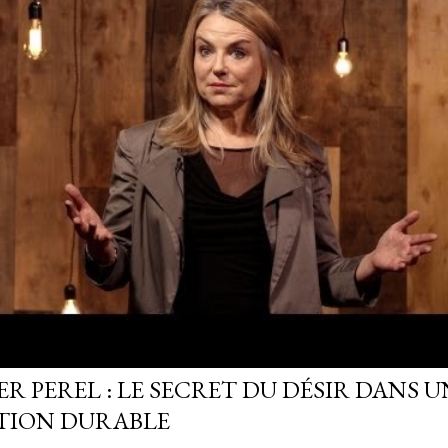
R PEREL : LE SECRET DU DÉSIR DANS U
TION DURABLE