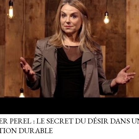
R PEREL : LE SECRET DU DÉSIR DANS U
TION DURABLE