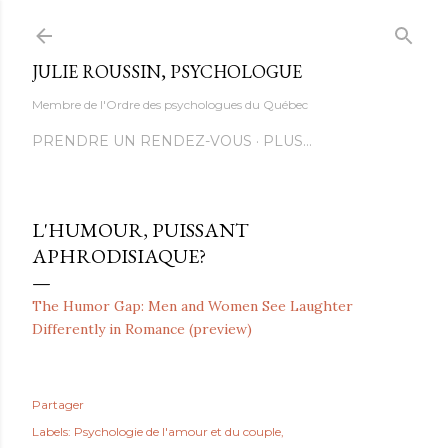
Accéder au contenu principal
JULIE ROUSSIN, PSYCHOLOGUE
Membre de l'Ordre des psychologues du Québec
PRENDRE UN RENDEZ-VOUS
PLUS…
L'HUMOUR, PUISSANT
APHRODISIAQUE?
The Humor Gap: Men and Women See Laughter
Differently in Romance (preview)
Partager
Labels:
Psychologie de l'amour et du couple