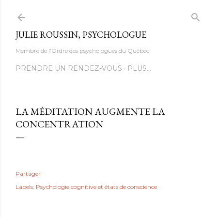
Accéder au contenu principal
JULIE ROUSSIN, PSYCHOLOGUE
Membre de l'Ordre des psychologues du Québec
PRENDRE UN RENDEZ-VOUS
PLUS…
LA MÉDITATION AUGMENTE LA
CONCENTRATION
Partager
Labels:
Psychologie cognitive et états de conscience