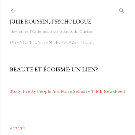
Accéder au contenu principal
JULIE ROUSSIN, PSYCHOLOGUE
Membre de l'Ordre des psychologues du Québec
PRENDRE UN RENDEZ-VOUS
PLUS…
BEAUTÉ ET ÉGOÏSME: UN LIEN?
Study: Pretty People Are More Selfish - TIME NewsFeed
Partager