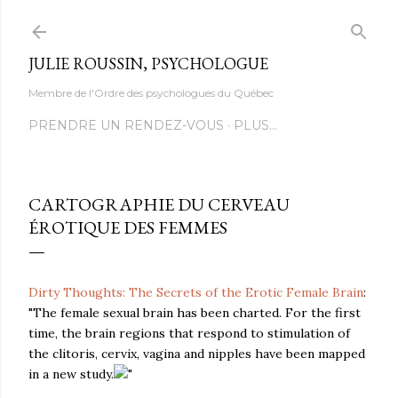
Accéder au contenu principal
JULIE ROUSSIN, PSYCHOLOGUE
Membre de l'Ordre des psychologues du Québec
PRENDRE UN RENDEZ-VOUS
PLUS…
CARTOGRAPHIE DU CERVEAU
ÉROTIQUE DES FEMMES
Dirty Thoughts: The Secrets of the Erotic Female Brain
:
"The female sexual brain has been charted. For the first
time, the brain regions that respond to stimulation of
the clitoris, cervix, vagina and nipples have been mapped
in a new study.
"