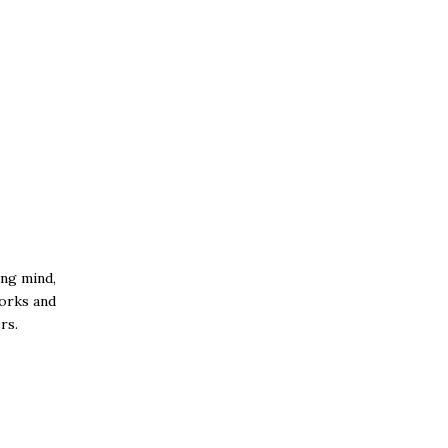
ing mind,
works and
rs.