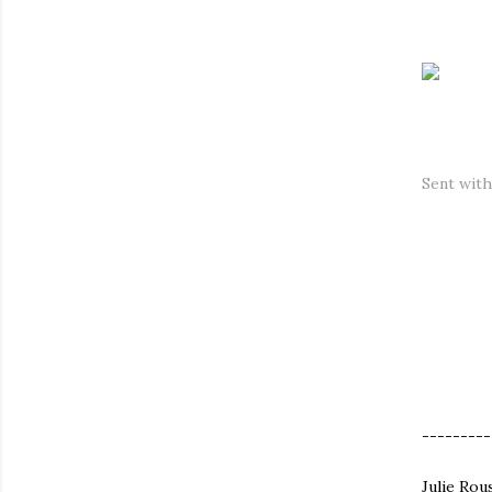
Sent wit
---------
Julie Rous