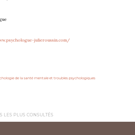
gue
ww.psychologue-julieroussin.com/
chologie de la santé mentale et troubles psychologiques
S LES PLUS CONSULTÉS