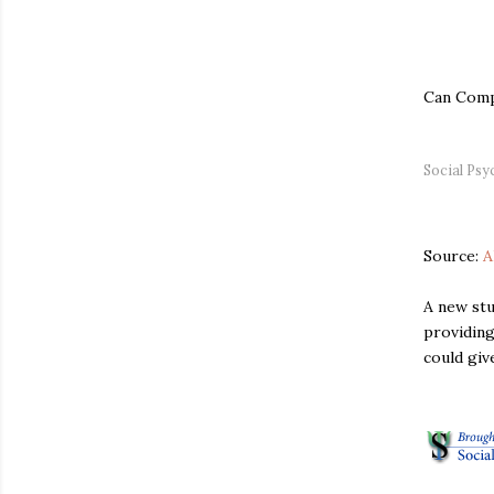
Can Comp
Social Ps
Source:
A
A new stu
providing
could giv