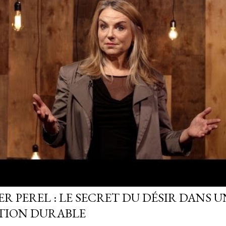
R PEREL : LE SECRET DU DÉSIR DANS U
TION DURABLE