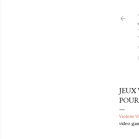
JEUX 
POUR
Violent V
video gam