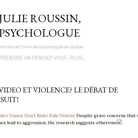
Accéder au contenu principal
JULIE ROUSSIN,
PSYCHOLOGUE
Membre de l'Ordre des psychologues du Québec
PRENDRE UN RENDEZ-VOUS
PLUS…
VIDEO ET VIOLENCE? LE DÉBAT DE
SUIT!
ideo Games Don't Make Kids Violent
: Despite grave concerns that 
es lead to aggression, the research suggests otherwise