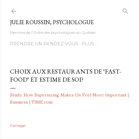
Accéder au contenu principal
JULIE ROUSSIN, PSYCHOLOGUE
Membre de l'Ordre des psychologues du Québec
PRENDRE UN RENDEZ-VOUS
PLUS…
CHOIX AUX RESTAURANTS DE "FAST-
FOOD" ET ESTIME DE SOI?
Study: How Supersizing Makes Us Feel More Important |
Business | TIME.com
Partager