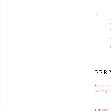
P.E.
Can one 
Wrong T
Partager