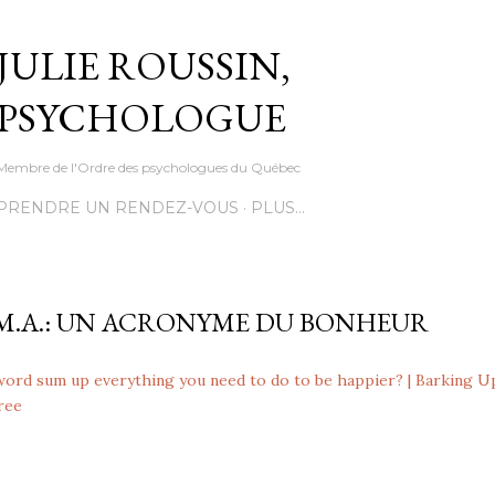
Accéder au contenu principal
JULIE ROUSSIN,
PSYCHOLOGUE
Membre de l'Ordre des psychologues du Québec
PRENDRE UN RENDEZ-VOUS
PLUS…
R.M.A.: UN ACRONYME DU BONHEUR
word sum up everything you need to do to be happier? | Barking 
ree