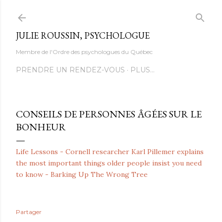
Accéder au contenu principal
JULIE ROUSSIN, PSYCHOLOGUE
Membre de l'Ordre des psychologues du Québec
PRENDRE UN RENDEZ-VOUS
PLUS…
CONSEILS DE PERSONNES ÂGÉES SUR LE
BONHEUR
Life Lessons - Cornell researcher Karl Pillemer explains
the most important things older people insist you need
to know - Barking Up The Wrong Tree
Partager