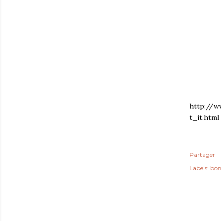
http://w
t_it.html
Partager
Labels:
bon