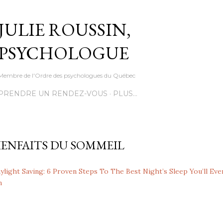
Accéder au contenu principal
JULIE ROUSSIN,
PSYCHOLOGUE
Membre de l'Ordre des psychologues du Québec
PRENDRE UN RENDEZ-VOUS
PLUS…
BIENFAITS DU SOMMEIL
light Saving: 6 Proven Steps To The Best Night’s Sleep You’ll Eve
m