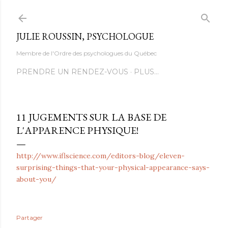
Accéder au contenu principal
JULIE ROUSSIN, PSYCHOLOGUE
Membre de l'Ordre des psychologues du Québec
PRENDRE UN RENDEZ-VOUS
PLUS…
11 JUGEMENTS SUR LA BASE DE
L'APPARENCE PHYSIQUE!
http://www.iflscience.com/editors-blog/eleven-
surprising-things-that-your-physical-appearance-says-
about-you/
Partager