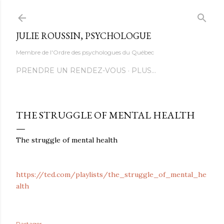
Accéder au contenu principal
JULIE ROUSSIN, PSYCHOLOGUE
Membre de l'Ordre des psychologues du Québec
PRENDRE UN RENDEZ-VOUS
PLUS…
THE STRUGGLE OF MENTAL HEALTH
The struggle of mental health
https://ted.com/playlists/the_struggle_of_mental_he
alth
Partager