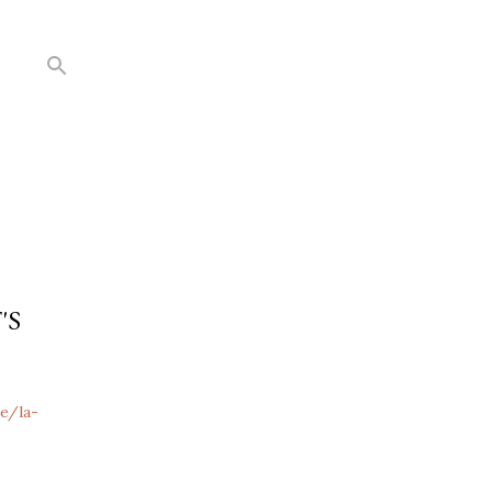
'S
e/la-