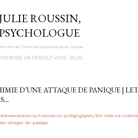
Accéder au contenu principal
JULIE ROUSSIN,
PSYCHOLOGUE
Membre de l'Ordre des psychologues du Québec
PRENDRE UN RENDEZ-VOUS
PLUS…
IMIE D’UNE ATTAQUE DE PANIQUE | LET
 S…
parlonssciences.ca/ressources-pedagogiques/les-stim-en-context
une-attaque-de-panique