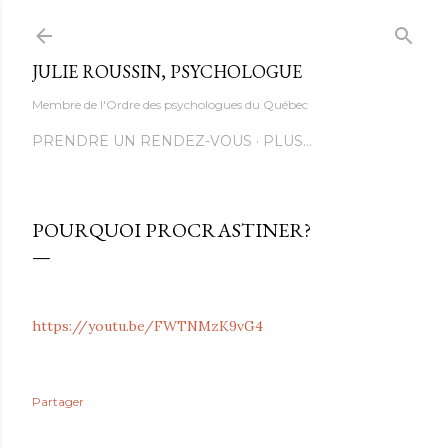
Accéder au contenu principal
JULIE ROUSSIN, PSYCHOLOGUE
Membre de l'Ordre des psychologues du Québec
PRENDRE UN RENDEZ-VOUS
PLUS…
POURQUOI PROCRASTINER?
https://youtu.be/FWTNMzK9vG4
Partager